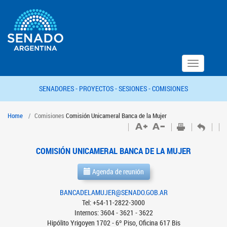
Toggle
navigation
SENADORES -
PROYECTOS -
SESIONES -
COMISIONES
Home
Comisiones
Comisión Unicameral Banca de la Mujer
COMISIÓN UNICAMERAL BANCA DE LA MUJER
Agenda de reunión
BANCADELAMUJER@SENADO.GOB.AR
Tel: +54-11-2822-3000
Internos: 3604 - 3621 - 3622
Hipólito Yrigoyen 1702 - 6º Piso, Oficina 617 Bis