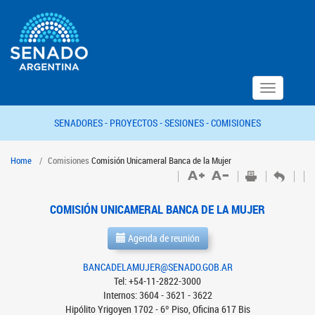
Toggle
navigation
SENADORES -
PROYECTOS -
SESIONES -
COMISIONES
Home
Comisiones
Comisión Unicameral Banca de la Mujer
COMISIÓN UNICAMERAL BANCA DE LA MUJER
Agenda de reunión
BANCADELAMUJER@SENADO.GOB.AR
Tel: +54-11-2822-3000
Internos: 3604 - 3621 - 3622
Hipólito Yrigoyen 1702 - 6º Piso, Oficina 617 Bis