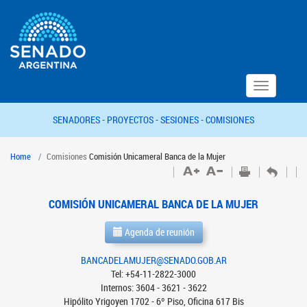
Toggle
navigation
SENADORES -
PROYECTOS -
SESIONES -
COMISIONES
Home
Comisiones
Comisión Unicameral Banca de la Mujer
COMISIÓN UNICAMERAL BANCA DE LA MUJER
Agenda de reunión
BANCADELAMUJER@SENADO.GOB.AR
Tel: +54-11-2822-3000
Internos: 3604 - 3621 - 3622
Hipólito Yrigoyen 1702 - 6º Piso, Oficina 617 Bis