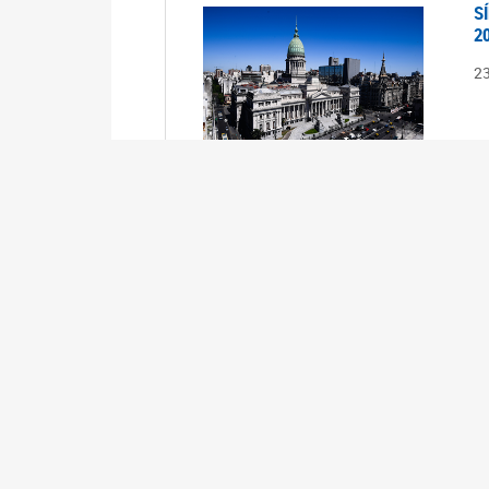
S
2
2
S
2
2
A
1