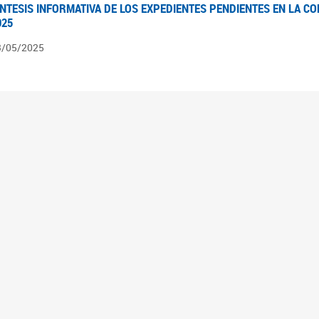
ÍNTESIS INFORMATIVA DE LOS EXPEDIENTES PENDIENTES EN LA COM
025
3/05/2025
ÍNTESIS INFORMATIVA DE LOS EXPEDIENTES PENDIENTES EN LA COM
025
1/05/2025
VANCES LEGISLATIVOS EN TEMÁTICAS DE GÉNERO A 2023
2/05/2025