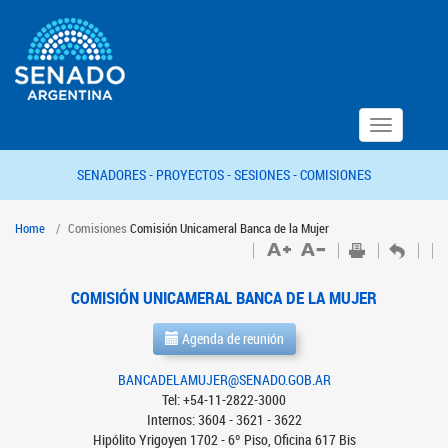
Toggle
navigation
SENADORES -
PROYECTOS -
SESIONES -
COMISIONES
Home
Comisiones
Comisión Unicameral Banca de la Mujer
COMISIÓN UNICAMERAL BANCA DE LA MUJER
Agenda de reunión
BANCADELAMUJER@SENADO.GOB.AR
Tel: +54-11-2822-3000
Internos: 3604 - 3621 - 3622
Hipólito Yrigoyen 1702 - 6º Piso, Oficina 617 Bis