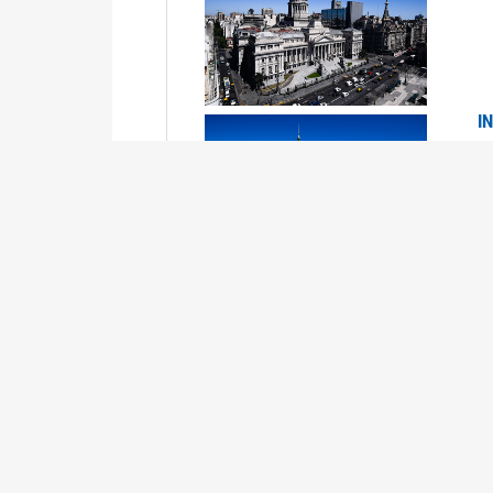
I
2
Se
P
G
2
La
Su
P
0