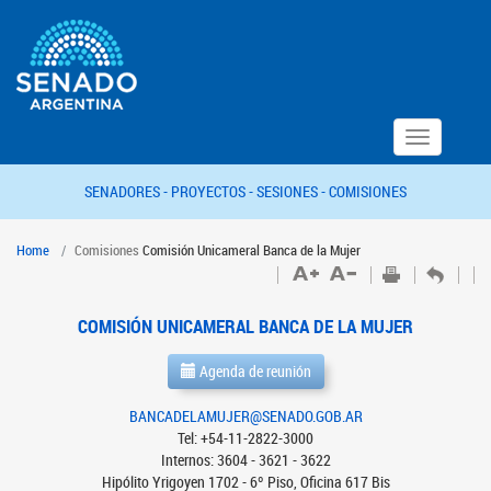
Toggle
navigation
SENADORES -
PROYECTOS -
SESIONES -
COMISIONES
Home
Comisiones
Comisión Unicameral Banca de la Mujer
COMISIÓN UNICAMERAL BANCA DE LA MUJER
Agenda de reunión
BANCADELAMUJER@SENADO.GOB.AR
Tel: +54-11-2822-3000
Internos: 3604 - 3621 - 3622
Hipólito Yrigoyen 1702 - 6º Piso, Oficina 617 Bis