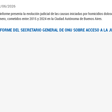
2/06/2026
 informe presenta la evolución judicial de las causas iniciadas por homicidios dolo
nero, cometidos entre 2015 y 2024 en la Ciudad Autónoma de Buenos Aires.
NFORME DEL SECRETARIO GENERAL DE ONU SOBRE ACCESO A LA J
2/06/2026
rante el 70 período de sesiones de la Comisión de la Condición Jurídica y Social de 
idas presentó el Informe "Garantizar y fortalecer el acceso a la justicia para todas l
OMITÉ CEDAW. OBSERVACIONES FINALES AL 8VO. INFORME PERIÓ
3/06/2026
 23 de febrero de 2026, el Comité para la Eliminación de la Discriminación contra l
servaciones Finales al 8vo. Informe Periódico presentado por Argentina, en relació
jeres.
NDEC PRESENTÓ DOSSIER ESTADÍSTICO EN EL MARCO DEL 8M