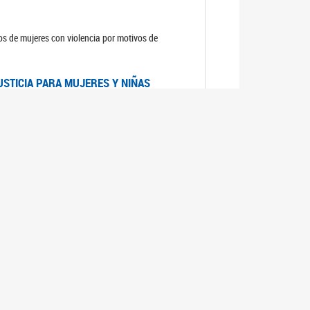
sos de mujeres con violencia por motivos de
USTICIA PARA MUJERES Y NIÑAS
la Mujer, el Secretario General de las Naciones
as mujeres y las niñas".
DICO DE ARGENTINA
a Mujer de Naciones Unidas publicó las
n con los avances en materia de derechos de las