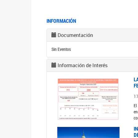
INFORMACIÓN
Documentación
Sin Eventos
Información de Interés
L
F
1
El
en
co
I
D