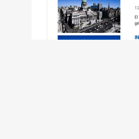
1
El
gé
I
1
Du
Un
C
0
El
Ob
mu
I