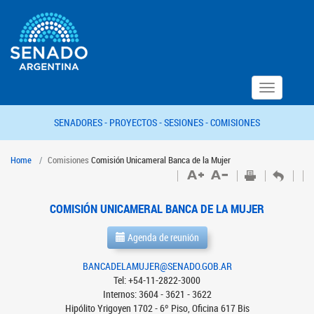
Toggle
navigation
SENADORES -
PROYECTOS -
SESIONES -
COMISIONES
Home
Comisiones
Comisión Unicameral Banca de la Mujer
COMISIÓN UNICAMERAL BANCA DE LA MUJER
Agenda de reunión
BANCADELAMUJER@SENADO.GOB.AR
Tel: +54-11-2822-3000
Internos: 3604 - 3621 - 3622
Hipólito Yrigoyen 1702 - 6º Piso, Oficina 617 Bis