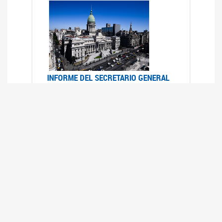
INFORME DEL SECRETARIO GENERAL
DE ONU SOBRE ACCESO A LA
JUSTICIA PARA MUJERES Y NIÑAS
12/06/2026
Durante el 70 período de sesiones de la
Comisión de la Condición Jurídica y Social de la
Mujer, el Secretario General de las Naciones
Unidas presentó el Informe "Garantizar y
fortalecer el acceso a la justicia para todas las
mujeres y las niñas".