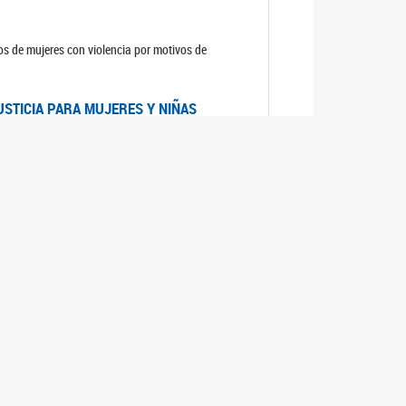
sos de mujeres con violencia por motivos de
USTICIA PARA MUJERES Y NIÑAS
la Mujer, el Secretario General de las Naciones
as mujeres y las niñas".
DICO DE ARGENTINA
a Mujer de Naciones Unidas publicó las
n con los avances en materia de derechos de las