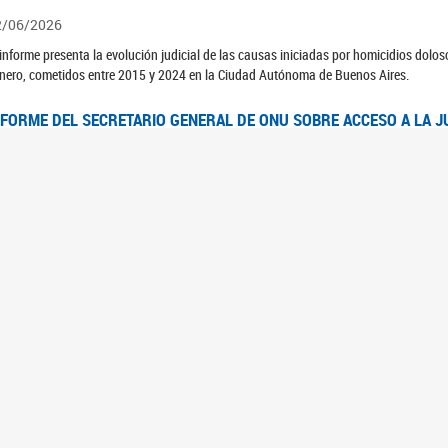
2/06/2026
 informe presenta la evolución judicial de las causas iniciadas por homicidios dolo
nero, cometidos entre 2015 y 2024 en la Ciudad Autónoma de Buenos Aires.
NFORME DEL SECRETARIO GENERAL DE ONU SOBRE ACCESO A LA J
2/06/2026
rante el 70 período de sesiones de la Comisión de la Condición Jurídica y Social de 
idas presentó el Informe "Garantizar y fortalecer el acceso a la justicia para todas l
OMITÉ CEDAW. OBSERVACIONES FINALES AL 8VO. INFORME PERIÓ
3/06/2026
 23 de febrero de 2026, el Comité para la Eliminación de la Discriminación contra l
servaciones Finales al 8vo. Informe Periódico presentado por Argentina, en relació
jeres.
NDEC PRESENTÓ DOSSIER ESTADÍSTICO EN EL MARCO DEL 8M