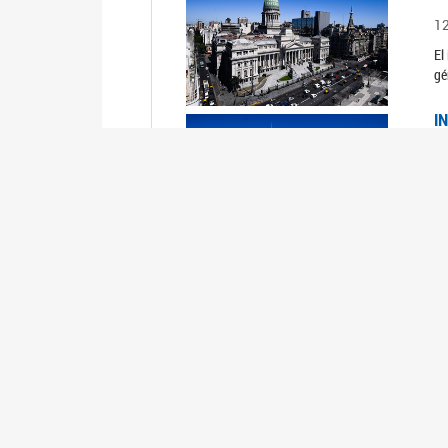
1
El
gé
I
1
Du
Un
C
0
El
Ob
mu
I