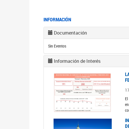
INFORMACIÓN
Documentación
Sin Eventos
Información de Interés
L
F
1
El
en
co
I
D