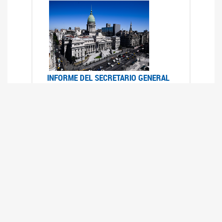
INFORME DEL SECRETARIO GENERAL
DE ONU SOBRE ACCESO A LA
JUSTICIA PARA MUJERES Y NIÑAS
12/06/2026
Durante el 70 período de sesiones de la
Comisión de la Condición Jurídica y Social de la
Mujer, el Secretario General de las Naciones
Unidas presentó el Informe "Garantizar y
fortalecer el acceso a la justicia para todas las
mujeres y las niñas".