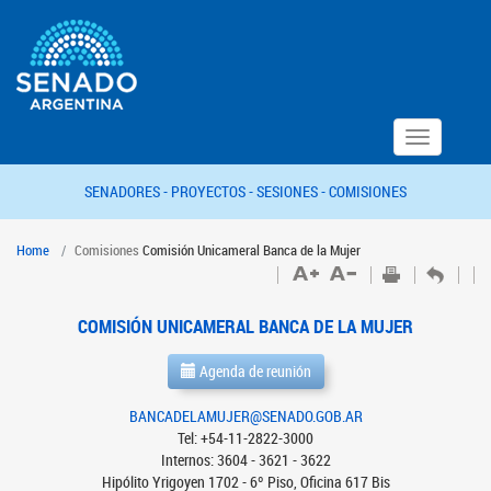
Toggle
navigation
SENADORES -
PROYECTOS -
SESIONES -
COMISIONES
Home
Comisiones
Comisión Unicameral Banca de la Mujer
COMISIÓN UNICAMERAL BANCA DE LA MUJER
Agenda de reunión
BANCADELAMUJER@SENADO.GOB.AR
Tel: +54-11-2822-3000
Internos: 3604 - 3621 - 3622
Hipólito Yrigoyen 1702 - 6º Piso, Oficina 617 Bis