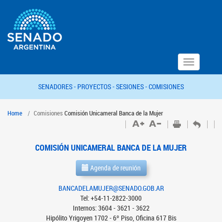
Toggle
navigation
SENADORES -
PROYECTOS -
SESIONES -
COMISIONES
Home
Comisiones
Comisión Unicameral Banca de la Mujer
COMISIÓN UNICAMERAL BANCA DE LA MUJER
Agenda de reunión
BANCADELAMUJER@SENADO.GOB.AR
Tel: +54-11-2822-3000
Internos: 3604 - 3621 - 3622
Hipólito Yrigoyen 1702 - 6º Piso, Oficina 617 Bis