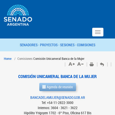
Toggle
navigation
SENADORES -
PROYECTOS -
SESIONES -
COMISIONES
Home
Comisiones
Comisión Unicameral Banca de la Mujer
COMISIÓN UNICAMERAL BANCA DE LA MUJER
Agenda de reunión
BANCADELAMUJER@SENADO.GOB.AR
Tel: +54-11-2822-3000
Internos: 3604 - 3621 - 3622
Hipólito Yrigoyen 1702 - 6º Piso, Oficina 617 Bis