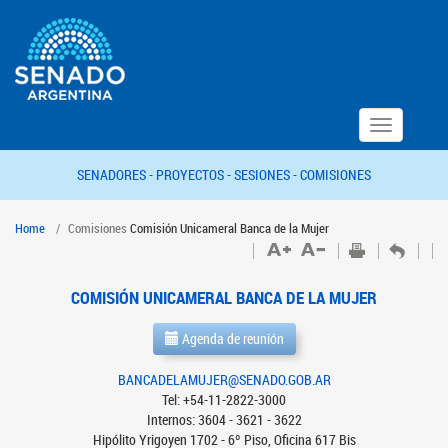
Toggle
navigation
SENADORES -
PROYECTOS -
SESIONES -
COMISIONES
Home
Comisiones
Comisión Unicameral Banca de la Mujer
COMISIÓN UNICAMERAL BANCA DE LA MUJER
Agenda de reunión
BANCADELAMUJER@SENADO.GOB.AR
Tel: +54-11-2822-3000
Internos: 3604 - 3621 - 3622
Hipólito Yrigoyen 1702 - 6º Piso, Oficina 617 Bis