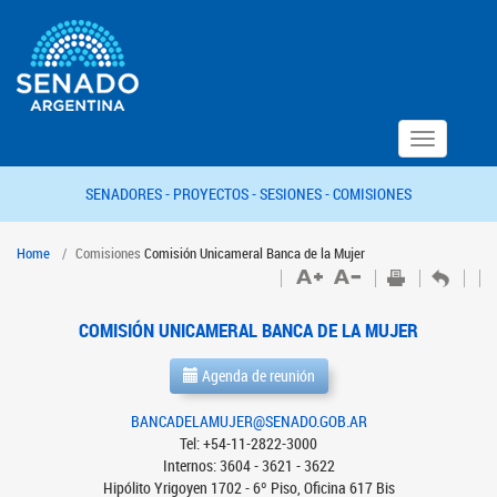
Toggle
navigation
SENADORES -
PROYECTOS -
SESIONES -
COMISIONES
Home
Comisiones
Comisión Unicameral Banca de la Mujer
COMISIÓN UNICAMERAL BANCA DE LA MUJER
Agenda de reunión
BANCADELAMUJER@SENADO.GOB.AR
Tel: +54-11-2822-3000
Internos: 3604 - 3621 - 3622
Hipólito Yrigoyen 1702 - 6º Piso, Oficina 617 Bis