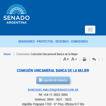
Toggle
navigation
SENADORES -
PROYECTOS -
SESIONES -
COMISIONES
Home
Comisiones
Comisión Unicameral Banca de la Mujer
COMISIÓN UNICAMERAL BANCA DE LA MUJER
Agenda de reunión
BANCADELAMUJER@SENADO.GOB.AR
Tel: +54-11-2822-3000
Internos: 3604 - 3621 - 3622
Hipólito Yrigoyen 1702 - 6º Piso, Oficina 617 Bis