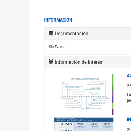
INFORMACIÓN
Documentación
Sin Eventos
Información de Interés
A
2
La
po
I
2