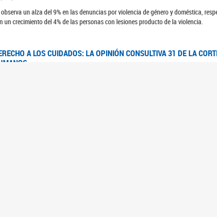
 observa un alza del 9% en las denuncias por violencia de género y doméstica, respe
n un crecimiento del 4% de las personas con lesiones producto de la violencia.
ERECHO A LOS CUIDADOS: LA OPINIÓN CONSULTIVA 31 DE LA COR
UMANOS
7/08/2025
 Corte IDH se pronunció sobre el derecho a los cuidados por pedido del Estado arg
FEM - RELEVAMIENTO DEL ESTADO DE LAS INVESTIGACIONES JUDI
UJERES CIS, MUJERES TRANS Y TRAVESTIS EN LA CIUDAD AUTÓN
6/06/2023
 UFEM presenta un estudio anual sobre el estado y la evolución de las investigacion
s, mujeres trans y travestis
FEM - INFORME RELEVAMIENTO DE FUENTES SECUNDARIAS DE DAT
6/05/2023