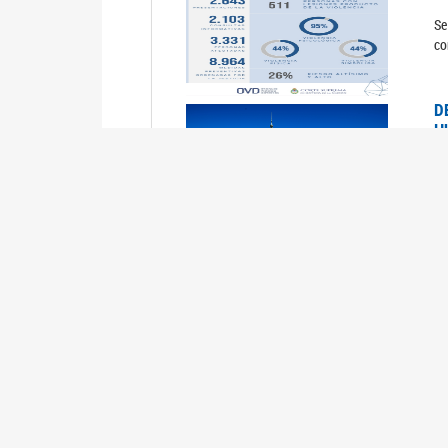
Se
co
D
H
0
La
U
M
0
La
ci
U
1