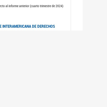
cto al informe anterior (cuarto trimestre de 2024)
TE INTERAMERICANA DE DERECHOS
entino
CIALES POR MUERTES VIOLENTAS DE
OMA DE BUENOS AIRES
es judiciales por muertes violentas de mujeres
OS SOBRE VIOLENCIA SEXUAL