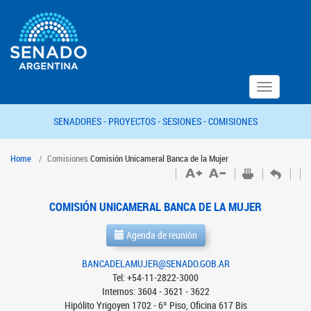
Toggle
navigation
SENADORES -
PROYECTOS -
SESIONES -
COMISIONES
Home
Comisiones
Comisión Unicameral Banca de la Mujer
COMISIÓN UNICAMERAL BANCA DE LA MUJER
Agenda de reunión
BANCADELAMUJER@SENADO.GOB.AR
Tel: +54-11-2822-3000
Internos: 3604 - 3621 - 3622
Hipólito Yrigoyen 1702 - 6º Piso, Oficina 617 Bis