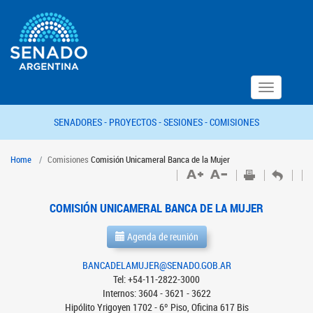
Toggle
navigation
SENADORES -
PROYECTOS -
SESIONES -
COMISIONES
Home
Comisiones
Comisión Unicameral Banca de la Mujer
COMISIÓN UNICAMERAL BANCA DE LA MUJER
Agenda de reunión
BANCADELAMUJER@SENADO.GOB.AR
Tel: +54-11-2822-3000
Internos: 3604 - 3621 - 3622
Hipólito Yrigoyen 1702 - 6º Piso, Oficina 617 Bis