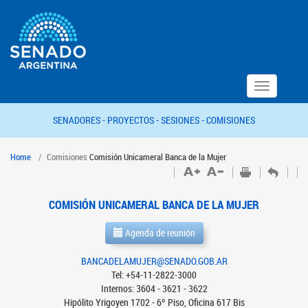
Toggle
navigation
SENADORES -
PROYECTOS -
SESIONES -
COMISIONES
Home
Comisiones
Comisión Unicameral Banca de la Mujer
COMISIÓN UNICAMERAL BANCA DE LA MUJER
Agenda de reunión
BANCADELAMUJER@SENADO.GOB.AR
Tel: +54-11-2822-3000
Internos: 3604 - 3621 - 3622
Hipólito Yrigoyen 1702 - 6º Piso, Oficina 617 Bis