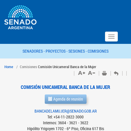
Toggle
navigation
SENADORES -
PROYECTOS -
SESIONES -
COMISIONES
Home
Comisiones
Comisión Unicameral Banca de la Mujer
COMISIÓN UNICAMERAL BANCA DE LA MUJER
Agenda de reunión
BANCADELAMUJER@SENADO.GOB.AR
Tel: +54-11-2822-3000
Internos: 3604 - 3621 - 3622
Hipólito Yrigoyen 1702 - 6º Piso, Oficina 617 Bis