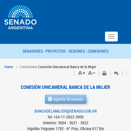
Toggle
navigation
SENADORES -
PROYECTOS -
SESIONES -
COMISIONES
Home
Comisiones
Comisión Unicameral Banca de la Mujer
COMISIÓN UNICAMERAL BANCA DE LA MUJER
Agenda de reunión
BANCADELAMUJER@SENADO.GOB.AR
Tel: +54-11-2822-3000
Internos: 3604 - 3621 - 3622
Hipólito Yrigoyen 1702 - 6º Piso, Oficina 617 Bis