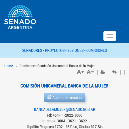
Toggle
navigation
SENADORES -
PROYECTOS -
SESIONES -
COMISIONES
Home
Comisiones
Comisión Unicameral Banca de la Mujer
COMISIÓN UNICAMERAL BANCA DE LA MUJER
Agenda de reunión
BANCADELAMUJER@SENADO.GOB.AR
Tel: +54-11-2822-3000
Internos: 3604 - 3621 - 3622
Hipólito Yrigoyen 1702 - 6º Piso, Oficina 617 Bis