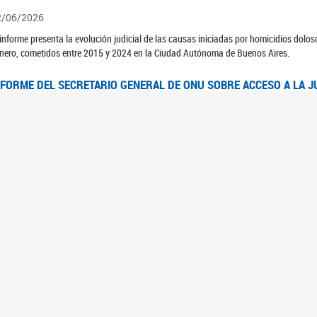
2/06/2026
 informe presenta la evolución judicial de las causas iniciadas por homicidios dolo
nero, cometidos entre 2015 y 2024 en la Ciudad Autónoma de Buenos Aires.
NFORME DEL SECRETARIO GENERAL DE ONU SOBRE ACCESO A LA J
2/06/2026
rante el 70 período de sesiones de la Comisión de la Condición Jurídica y Social de 
idas presentó el Informe "Garantizar y fortalecer el acceso a la justicia para todas l
OMITÉ CEDAW. OBSERVACIONES FINALES AL 8VO. INFORME PERIÓ
3/06/2026
 23 de febrero de 2026, el Comité para la Eliminación de la Discriminación contra l
servaciones Finales al 8vo. Informe Periódico presentado por Argentina, en relació
jeres.
NDEC PRESENTÓ DOSSIER ESTADÍSTICO EN EL MARCO DEL 8M