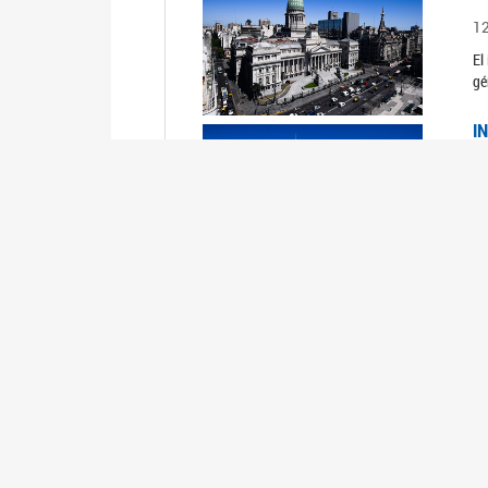
1
El
gé
I
1
Du
Un
C
0
El
Ob
mu
I