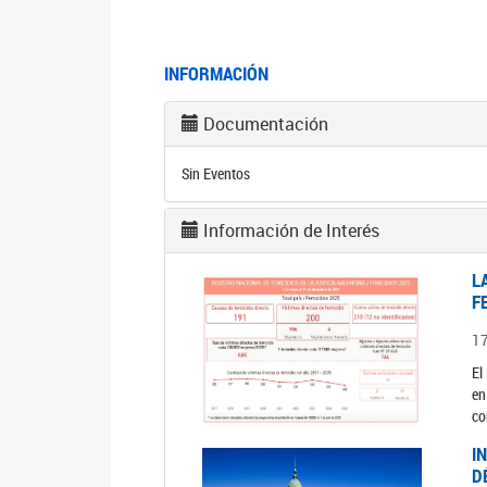
INFORMACIÓN
Documentación
Sin Eventos
Información de Interés
L
F
1
El
en
co
I
D