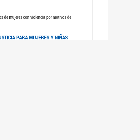
sos de mujeres con violencia por motivos de
USTICIA PARA MUJERES Y NIÑAS
la Mujer, el Secretario General de las Naciones
as mujeres y las niñas".
DICO DE ARGENTINA
a Mujer de Naciones Unidas publicó las
n con los avances en materia de derechos de las