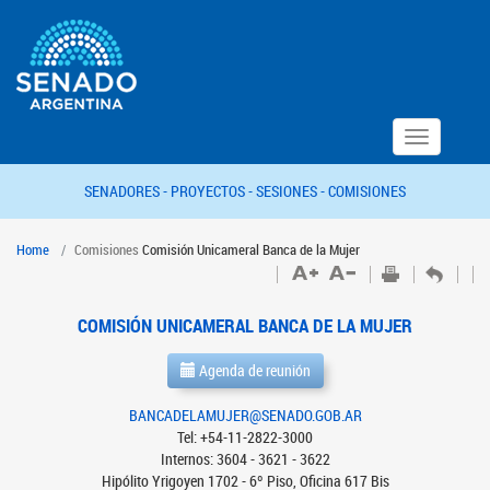
Toggle
navigation
SENADORES -
PROYECTOS -
SESIONES -
COMISIONES
Home
Comisiones
Comisión Unicameral Banca de la Mujer
COMISIÓN UNICAMERAL BANCA DE LA MUJER
Agenda de reunión
BANCADELAMUJER@SENADO.GOB.AR
Tel: +54-11-2822-3000
Internos: 3604 - 3621 - 3622
Hipólito Yrigoyen 1702 - 6º Piso, Oficina 617 Bis