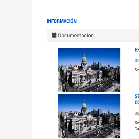
INFORMACIÓN
Documentación
E
0
Se
S
C
0
Se
Co