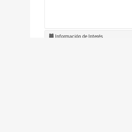
Información de Interés
L
F
1
El
en
co
I
D
1
El
gé