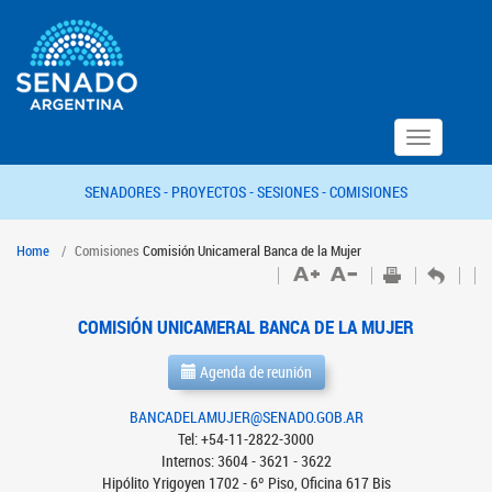
Toggle
navigation
SENADORES -
PROYECTOS -
SESIONES -
COMISIONES
Home
Comisiones
Comisión Unicameral Banca de la Mujer
COMISIÓN UNICAMERAL BANCA DE LA MUJER
Agenda de reunión
BANCADELAMUJER@SENADO.GOB.AR
Tel: +54-11-2822-3000
Internos: 3604 - 3621 - 3622
Hipólito Yrigoyen 1702 - 6º Piso, Oficina 617 Bis