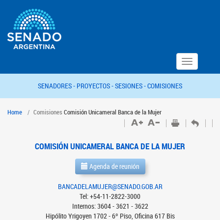
Toggle
navigation
SENADORES -
PROYECTOS -
SESIONES -
COMISIONES
Home
Comisiones
Comisión Unicameral Banca de la Mujer
COMISIÓN UNICAMERAL BANCA DE LA MUJER
Agenda de reunión
BANCADELAMUJER@SENADO.GOB.AR
Tel: +54-11-2822-3000
Internos: 3604 - 3621 - 3622
Hipólito Yrigoyen 1702 - 6º Piso, Oficina 617 Bis