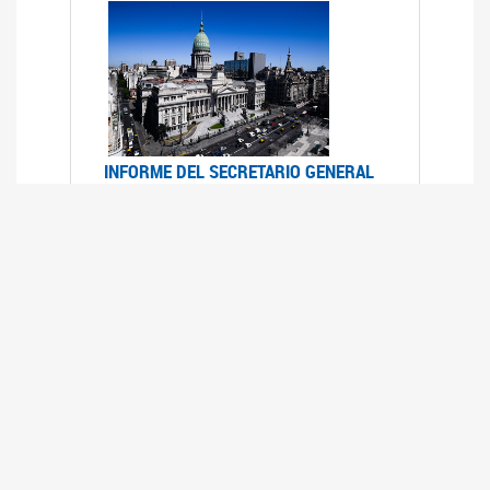
INFORME DEL SECRETARIO GENERAL
DE ONU SOBRE ACCESO A LA
JUSTICIA PARA MUJERES Y NIÑAS
12/06/2026
Durante el 70 período de sesiones de la
Comisión de la Condición Jurídica y Social de la
Mujer, el Secretario General de las Naciones
Unidas presentó el Informe "Garantizar y
fortalecer el acceso a la justicia para todas las
mujeres y las niñas".