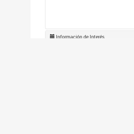
Información de Interés
L
F
1
El
en
co
I
D
1
El
gé