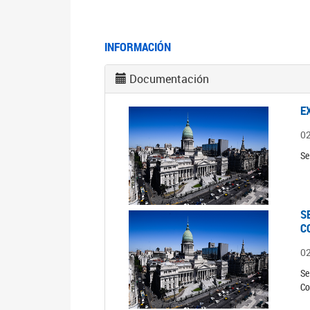
INFORMACIÓN
Documentación
E
0
Se
S
C
0
Se
Co