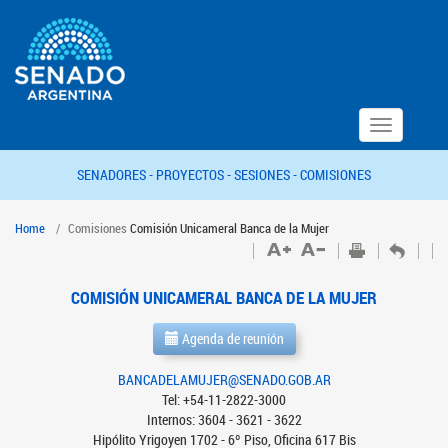
Toggle
navigation
SENADORES -
PROYECTOS -
SESIONES -
COMISIONES
Home
Comisiones
Comisión Unicameral Banca de la Mujer
COMISIÓN UNICAMERAL BANCA DE LA MUJER
Agenda de reunión
BANCADELAMUJER@SENADO.GOB.AR
Tel: +54-11-2822-3000
Internos: 3604 - 3621 - 3622
Hipólito Yrigoyen 1702 - 6º Piso, Oficina 617 Bis