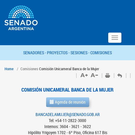
Toggle
navigation
SENADORES -
PROYECTOS -
SESIONES -
COMISIONES
Home
Comisiones
Comisión Unicameral Banca de la Mujer
COMISIÓN UNICAMERAL BANCA DE LA MUJER
Agenda de reunión
BANCADELAMUJER@SENADO.GOB.AR
Tel: +54-11-2822-3000
Internos: 3604 - 3621 - 3622
Hipólito Yrigoyen 1702 - 6º Piso, Oficina 617 Bis