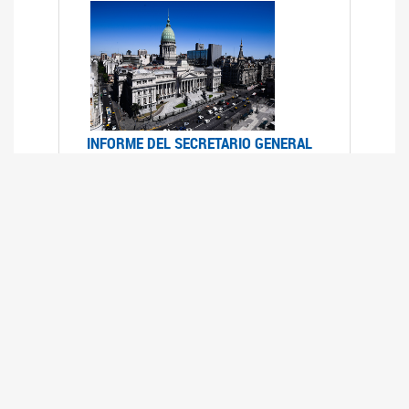
INFORME DEL SECRETARIO GENERAL
DE ONU SOBRE ACCESO A LA
JUSTICIA PARA MUJERES Y NIÑAS
12/06/2026
Durante el 70 período de sesiones de la
Comisión de la Condición Jurídica y Social de la
Mujer, el Secretario General de las Naciones
Unidas presentó el Informe "Garantizar y
fortalecer el acceso a la justicia para todas las
mujeres y las niñas".