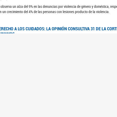
 observa un alza del 9% en las denuncias por violencia de género y doméstica, respe
n un crecimiento del 4% de las personas con lesiones producto de la violencia.
ERECHO A LOS CUIDADOS: LA OPINIÓN CONSULTIVA 31 DE LA COR
UMANOS
7/08/2025
 Corte IDH se pronunció sobre el derecho a los cuidados por pedido del Estado arg
FEM - RELEVAMIENTO DEL ESTADO DE LAS INVESTIGACIONES JUDI
UJERES CIS, MUJERES TRANS Y TRAVESTIS EN LA CIUDAD AUTÓN
6/06/2023
 UFEM presenta un estudio anual sobre el estado y la evolución de las investigacion
s, mujeres trans y travestis
FEM - INFORME RELEVAMIENTO DE FUENTES SECUNDARIAS DE DAT
6/05/2023