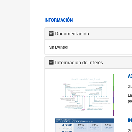
INFORMACIÓN
Documentación
Sin Eventos
Información de Interés
A
2
La
po
I
2