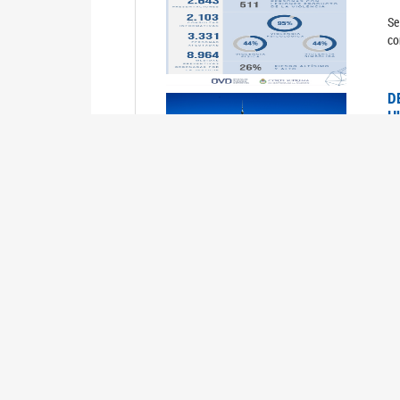
Se
co
D
H
0
La
U
M
0
La
ci
U
1