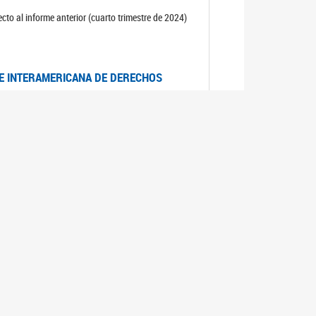
cto al informe anterior (cuarto trimestre de 2024)
TE INTERAMERICANA DE DERECHOS
entino
CIALES POR MUERTES VIOLENTAS DE
OMA DE BUENOS AIRES
es judiciales por muertes violentas de mujeres
OS SOBRE VIOLENCIA SEXUAL