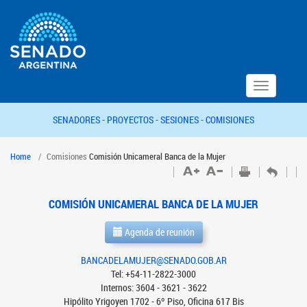
Toggle
navigation
SENADORES -
PROYECTOS -
SESIONES -
COMISIONES
Home
Comisiones
Comisión Unicameral Banca de la Mujer
COMISIÓN UNICAMERAL BANCA DE LA MUJER
Agenda de reunión
BANCADELAMUJER@SENADO.GOB.AR
Tel: +54-11-2822-3000
Internos: 3604 - 3621 - 3622
Hipólito Yrigoyen 1702 - 6º Piso, Oficina 617 Bis