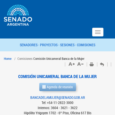
Toggle
navigation
SENADORES -
PROYECTOS -
SESIONES -
COMISIONES
Home
Comisiones
Comisión Unicameral Banca de la Mujer
COMISIÓN UNICAMERAL BANCA DE LA MUJER
Agenda de reunión
BANCADELAMUJER@SENADO.GOB.AR
Tel: +54-11-2822-3000
Internos: 3604 - 3621 - 3622
Hipólito Yrigoyen 1702 - 6º Piso, Oficina 617 Bis