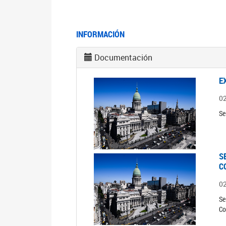
INFORMACIÓN
Documentación
E
0
Se
S
C
0
Se
Co