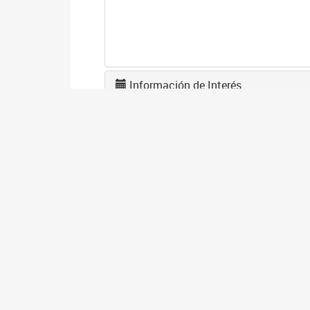
Información de Interés
A
2
La
po
I
2
Se
co