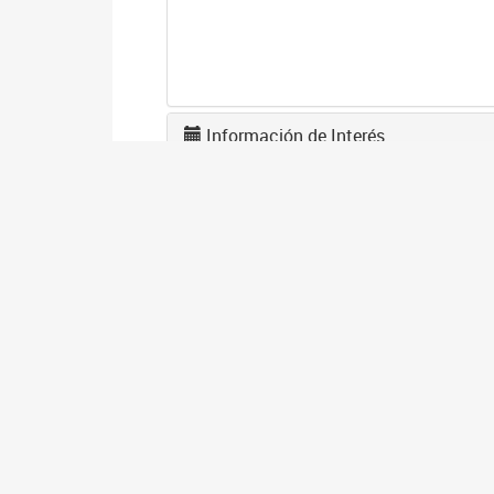
Información de Interés
A
2
La
po
I
2
Se
co