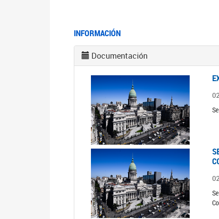
INFORMACIÓN
Documentación
E
0
Se
S
C
0
Se
Co