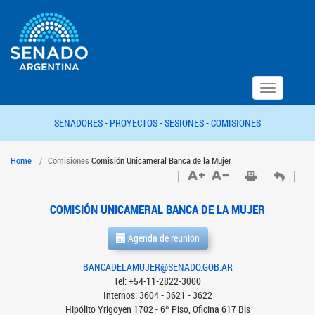
Toggle
navigation
SENADORES -
PROYECTOS -
SESIONES -
COMISIONES
Home
Comisiones
Comisión Unicameral Banca de la Mujer
COMISIÓN UNICAMERAL BANCA DE LA MUJER
Agenda de reunión
BANCADELAMUJER@SENADO.GOB.AR
Tel: +54-11-2822-3000
Internos: 3604 - 3621 - 3622
Hipólito Yrigoyen 1702 - 6º Piso, Oficina 617 Bis