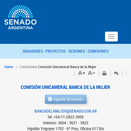
Toggle
navigation
SENADORES -
PROYECTOS -
SESIONES -
COMISIONES
Home
Comisiones
Comisión Unicameral Banca de la Mujer
COMISIÓN UNICAMERAL BANCA DE LA MUJER
Agenda de reunión
BANCADELAMUJER@SENADO.GOB.AR
Tel: +54-11-2822-3000
Internos: 3604 - 3621 - 3622
Hipólito Yrigoyen 1702 - 6º Piso, Oficina 617 Bis