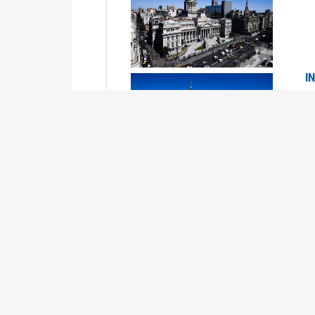
I
2
Se
P
G
2
La
Su
P
0