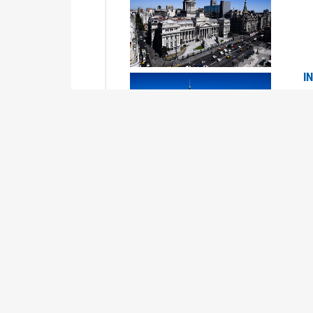
I
2
Se
P
G
2
La
Su
P
0