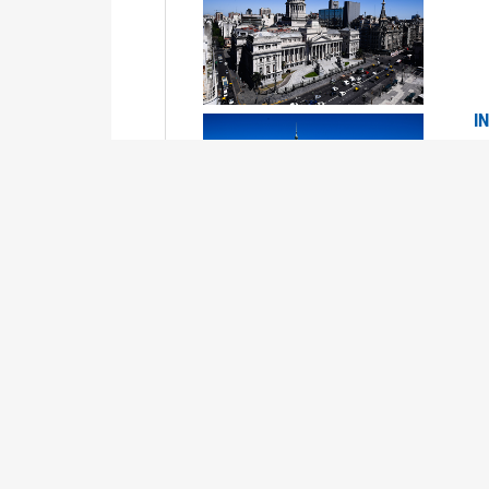
I
2
Se
P
G
2
La
Su
P
0