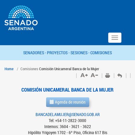
Toggle
navigation
SENADORES -
PROYECTOS -
SESIONES -
COMISIONES
Home
Comisiones
Comisión Unicameral Banca de la Mujer
COMISIÓN UNICAMERAL BANCA DE LA MUJER
Agenda de reunión
BANCADELAMUJER@SENADO.GOB.AR
Tel: +54-11-2822-3000
Internos: 3604 - 3621 - 3622
Hipólito Yrigoyen 1702 - 6º Piso, Oficina 617 Bis