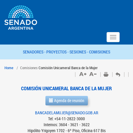
Toggle
navigation
SENADORES -
PROYECTOS -
SESIONES -
COMISIONES
Home
Comisiones
Comisión Unicameral Banca de la Mujer
COMISIÓN UNICAMERAL BANCA DE LA MUJER
Agenda de reunión
BANCADELAMUJER@SENADO.GOB.AR
Tel: +54-11-2822-3000
Internos: 3604 - 3621 - 3622
Hipólito Yrigoyen 1702 - 6º Piso, Oficina 617 Bis