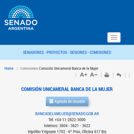
Toggle
navigation
SENADORES -
PROYECTOS -
SESIONES -
COMISIONES
Home
Comisiones
Comisión Unicameral Banca de la Mujer
COMISIÓN UNICAMERAL BANCA DE LA MUJER
Agenda de reunión
BANCADELAMUJER@SENADO.GOB.AR
Tel: +54-11-2822-3000
Internos: 3604 - 3621 - 3622
Hipólito Yrigoyen 1702 - 6º Piso, Oficina 617 Bis