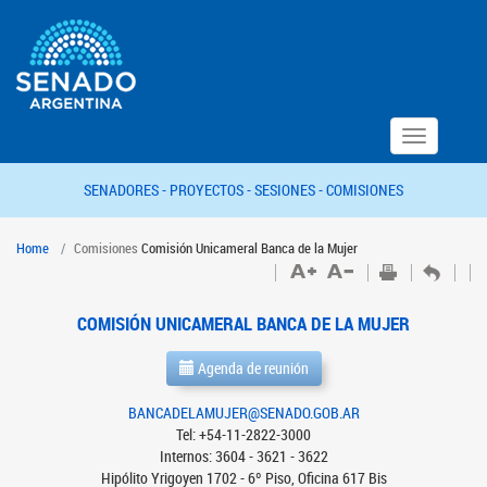
Toggle
navigation
SENADORES -
PROYECTOS -
SESIONES -
COMISIONES
Home
Comisiones
Comisión Unicameral Banca de la Mujer
COMISIÓN UNICAMERAL BANCA DE LA MUJER
Agenda de reunión
BANCADELAMUJER@SENADO.GOB.AR
Tel: +54-11-2822-3000
Internos: 3604 - 3621 - 3622
Hipólito Yrigoyen 1702 - 6º Piso, Oficina 617 Bis