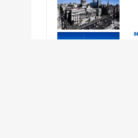
I
2
Se
P
G
2
La
Su
P
0