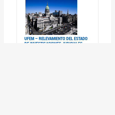
UFEM – RELEVAMIENTO DEL ESTADO
DE INVESTIGACIONES JUDICIALES
2015-2020
08/03/2022
La UFEM presenta el "Relevamiento del estado
de las investigaciones judiciales por muertes
violentas de mujeres cis, mujeres trans y
travestis en la Ciudad Autónoma de Buenos
Aires (años 2015-2020)"