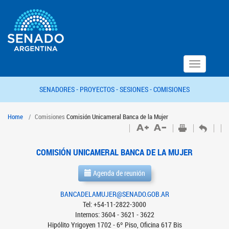
Toggle
navigation
SENADORES -
PROYECTOS -
SESIONES -
COMISIONES
Home
Comisiones
Comisión Unicameral Banca de la Mujer
COMISIÓN UNICAMERAL BANCA DE LA MUJER
Agenda de reunión
BANCADELAMUJER@SENADO.GOB.AR
Tel: +54-11-2822-3000
Internos: 3604 - 3621 - 3622
Hipólito Yrigoyen 1702 - 6º Piso, Oficina 617 Bis