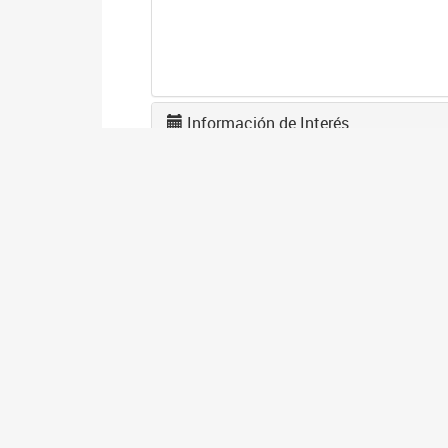
Información de Interés
U
0
La
tr
A
2