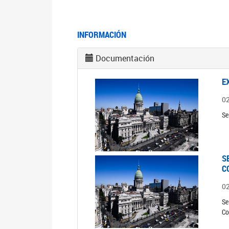
INFORMACIÓN
Documentación
E
0
Se
S
C
0
Se
Co