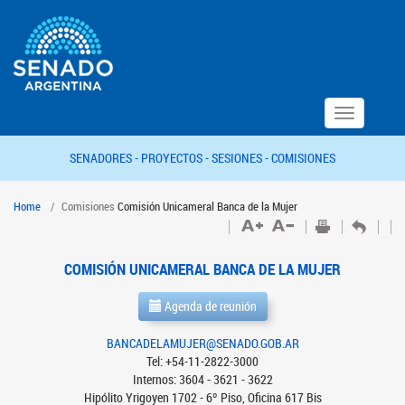
Toggle
navigation
SENADORES -
PROYECTOS -
SESIONES -
COMISIONES
Home
Comisiones
Comisión Unicameral Banca de la Mujer
COMISIÓN UNICAMERAL BANCA DE LA MUJER
Agenda de reunión
BANCADELAMUJER@SENADO.GOB.AR
Tel: +54-11-2822-3000
Internos: 3604 - 3621 - 3622
Hipólito Yrigoyen 1702 - 6º Piso, Oficina 617 Bis