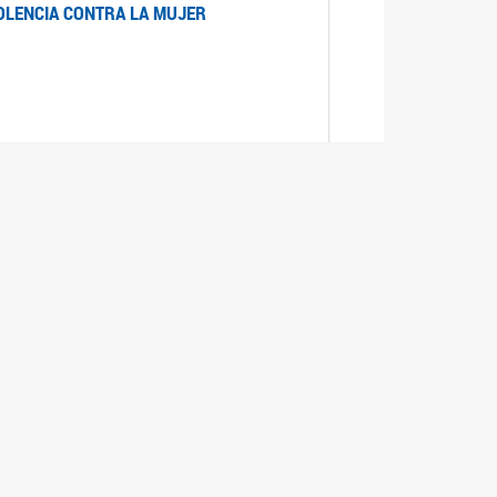
IOLENCIA CONTRA LA MUJER
 LA MUJER
realizó cada expediente desde su ingreso a la
lizado la comisión Banca de la Mujer y así