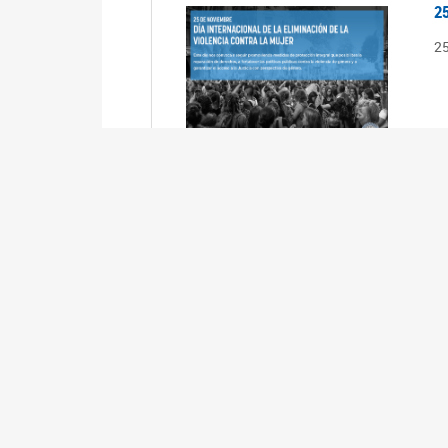
2
2
2
2
R
3
En
Cá
ta