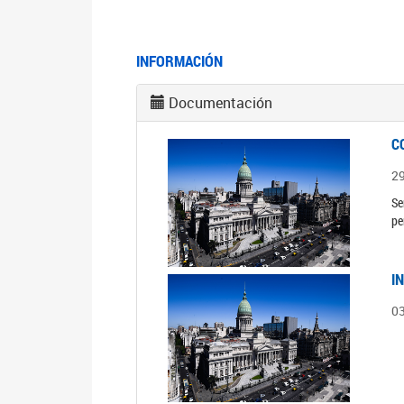
INFORMACIÓN
Documentación
C
2
Se
pe
I
0