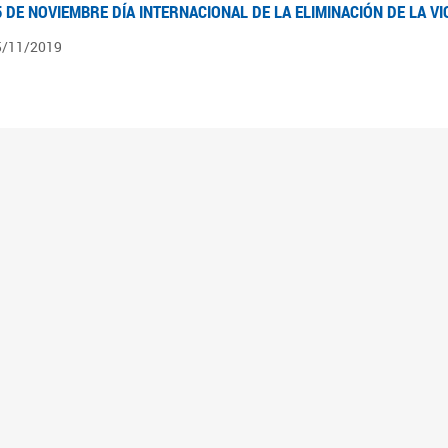
5 DE NOVIEMBRE DÍA INTERNACIONAL DE LA ELIMINACIÓN DE LA V
5/11/2019
3 DE SEPTIEMBRE DÍA NACIONAL DE LOS DERECHOS POLÍTICOS DE
3/09/2019
ECORRIDO PARLAMENTARIO DE LEYES VIGENTES
0/04/2019
 los organigramas encontraran el recorrido resumido del camino parlamentario que 
mara de Senadores hasta su promulgación como Ley, podrán ver en particular lo rea
mbién por las comisiones intervinientes